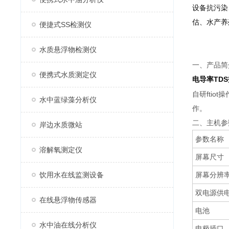
设备抗污染
估、水产养
便捷式SS检测仪
水质悬浮物检测仪
一、产品简
便携式水质测定仪
电导率TD
自研fti
水中蓝绿藻分析仪
作。
二、主机参
岸边水质微站
参数名称
溶解氧测定仪
屏幕尺寸
饮用水在线监测设备
屏幕分辨
双电源供
在线悬浮物传感器
电池
水中油在线分析仪
电极插口