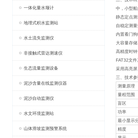
一体化量水堰计
中，小型船
静态定点测
地埋式积水监测站
自稳定测量
内置看门狗
水土流失监测仪
大容量存储
高精度时钟
非接触式雷达测速仪
FAT32
生态流量监测设备
采用高亮屏
三、技术参
泥沙含量在线监测仪器
测量原理
量程范围
泥沙自动监测仪
盲区
功率
水文环境监测站
最小显示
山体滑坡监测预警系统
精度
显示