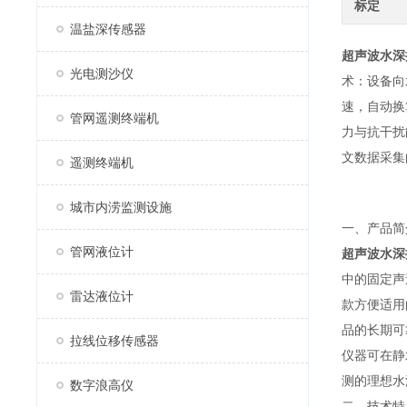
标定
温盐深传感器
超声波水深
光电测沙仪
术：设备向
速，自动换
管网遥测终端机
力与抗干扰
文数据采集
遥测终端机
城市内涝监测设施
一、产品简
管网液位计
超声波水深
中的固定声
雷达液位计
款方便适用
品的长期可
拉线位移传感器
仪器可在静
测的理想水
数字浪高仪
二、技术特