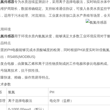
氨氮传感器
专为水质连续监测设计，采用离子选择电极法，实时响应水体
免维护周期长，数据准确稳定。支持标准通信协议，可接入各类水质监控
高，适用于污水处理、河流湖泊、工业废水排放口及水产养殖等场景，全
应用环境
氨氮传感器
用于环境水质内氨氮浓度，能够满足大多数工业环境应用对于
产品特点
内置的PH电极能够完成水质酸碱度的检测，同时根据PH浓度实时补偿氨氮
出：RS485(MODBUS)
为复合电极，由聚氯乙烯和离子活性物质制成的工作电极和参比电极构成
信号隔离技术，抗干扰性强。
测量快速、精确，操作简易等特点。
技术参数
器
氨氮
PH
原理
离子选择电极法
电化学（盐桥）
0-1000.00mg/L（默认）