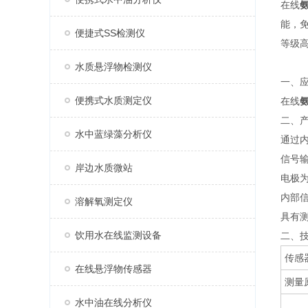
在线
能，
便捷式SS检测仪
等级
水质悬浮物检测仪
一、
便携式水质测定仪
在线
二、
水中蓝绿藻分析仪
通过
信号输
岸边水质微站
电极
内部
溶解氧测定仪
具有
饮用水在线监测设备
二、
传感
在线悬浮物传感器
测量
水中油在线分析仪