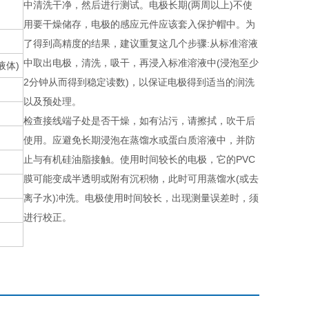
中清洗干净，然后进行测试。电极长期(两周以上)不使
用要干燥储存，电极的感应元件应该套入保护帽中。为
了得到高精度的结果，建议重复这几个步骤:从标准溶液
中取出电极，清洗，吸干，再浸入标准溶液中(浸泡至少
液体)
2分钟从而得到稳定读数)，以保证电极得到适当的润洗
以及预处理。
检查接线端子处是否干燥，如有沾污，请擦拭，吹干后
使用。应避免长期浸泡在蒸馏水或蛋白质溶液中，并防
止与有机硅油脂接触。使用时间较长的电极，它的PVC
膜可能变成半透明或附有沉积物，此时可用蒸馏水(或去
离子水)冲洗。电极使用时间较长，出现测量误差时，须
进行校正。