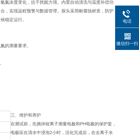
中氨氮浓度变化，抗干扰能力强。内置自动清洗与温度补偿功
平台，实现远程预警与数据管理。探头采用耐腐蚀材质，防护
天候稳定运行。
电话
微信扫一扫
氨氮的测量要求。
。
。
三、维护和养护
在测试前，先摘掉铵离子测量电极和PH电极的保护套，
电极应在清水中浸泡2小时，活化完成后，在去离子水