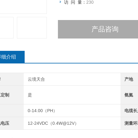
访 问 量：
230
产品咨询
详细介绍
牌
云境天合
产地
工定制
是
氨氮
0-14.00（PH）
电缆长
电电压
12-24VDC（0.4W@12V）
测量环