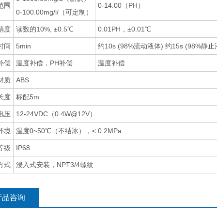
范围
0-14.00（PH）
0-100.00mg/l/（可定制）
精度
读数的10%, ±0.5℃
0.01PH，±0.01℃
时间
5min
约10s (98%流动液体) 约15s (98%静止
补偿
温度补偿，PH补偿
温度补偿
材质
ABS
长度
标配5m
电压
12-24VDC（0.4W@12V）
环境
温度0~50℃（不结冰），< 0.2MPa
等级
IP68
方式
浸入式安装，NPT3/4螺纹
产品咨询