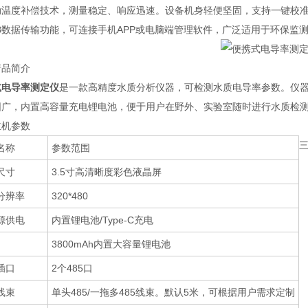
动温度补偿技术，测量稳定、响应迅速。设备机身轻便坚固，支持一键校
SB数据传输功能，可连接手机APP或电脑端管理软件，广泛适用于环保监
产品简介
式电导率测定仪
是一款高精度水质分析仪器，可检测水质电导率参数。仪器搭
围广，内置高容量充电锂电池，便于用户在野外、实验室随时进行水质检
主机参数
三
名称
参数范围
尺寸
3.5寸高清晰度彩色液晶屏
分辨率
320*480
源供电
内置锂电池/Type-C充电
3800mAh内置大容量锂电池
插口
2个485口
线束
单头485/一拖多485线束。默认5米，可根据用户需求定制