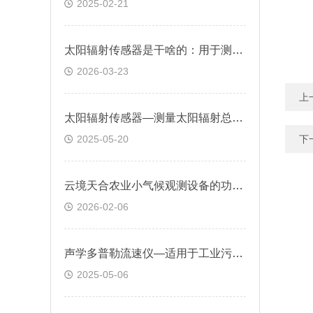
2025-02-21
太阳辐射传感器是干啥的：用于测量太阳辐射能量，为气象观测提供基础数据
2026-03-23
上
太阳辐射传感器—测量太阳辐射总量，确定光伏电站的最佳安装位置和角度
2025-05-20
下
云境天合农业小气候观测设备的功能：能全面监测农业环境，保障作物健康生长
2026-02-06
声学多普勒流速仪—适用于工业污水排放监测、非满管管道计量等场景
2025-05-06