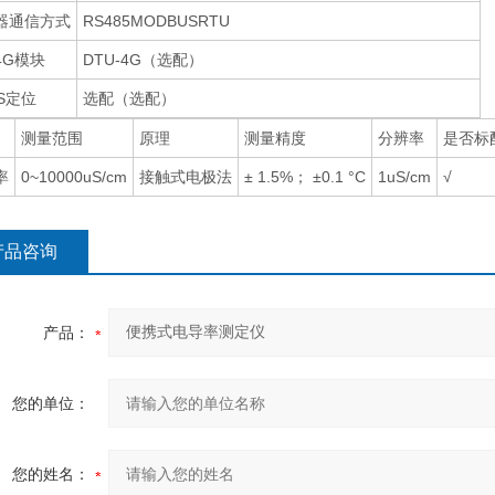
器通信方式
RS485MODBUSRTU
4G模块
DTU-4G（选配）
S定位
选配（选配）
测量范围
原理
测量精度
分辨率
是否标
率
0~10000uS/cm
接触式电极法
± 1.5%； ±0.1 °C
1uS/cm
√
产品咨询
产品：
您的单位：
您的姓名：