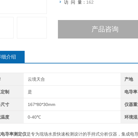
访 问 量：
162
产品咨询
详细介绍
牌
云境天合
产地
工定制
是
电导率
器尺寸
167*80*30mm
仪器重
境温度
0-40℃
环境湿
式电导率测定仪
是专为现场水质快速检测设计的手持式分析仪器，集成电导