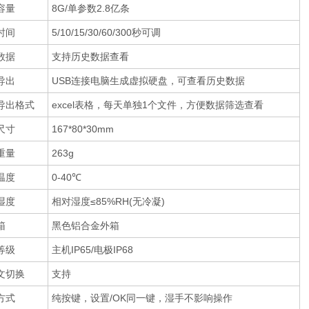
容量
8G/单参数2.8亿条
时间
5/10/15/30/60/300秒可调
数据
支持历史数据查看
导出
USB连接电脑生成虚拟硬盘，可查看历史数据
导出格式
excel表格，每天单独1个文件，方便数据筛选查看
尺寸
167*80*30mm
重量
263g
温度
0-40℃
湿度
相对湿度≤85%RH(无冷凝)
箱
黑色铝合金外箱
等级
主机IP65/电极IP68
文切换
支持
方式
纯按键，设置/OK同一键，湿手不影响操作