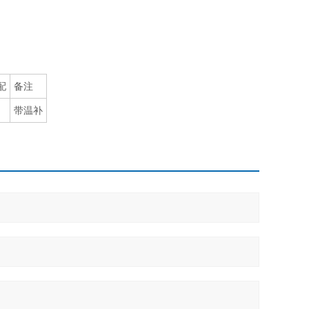
配
备注
带温补