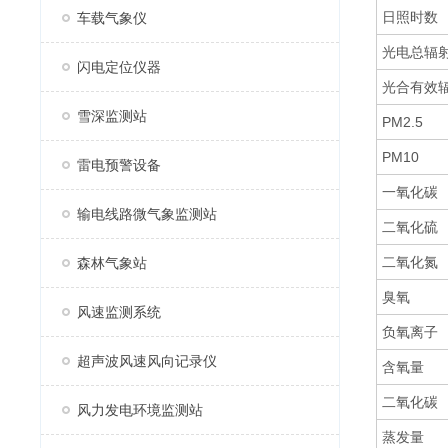
日照时数
车载气象仪
光电总辐
闪电定位仪器
光合有效
雪深监测站
PM2.5
PM10
雷电预警设备
一氧化碳
输电线路微气象监测站
二氧化硫
二氧化氮
森林气象站
臭氧
风速监测系统
负氧离子
超声波风速风向记录仪
含氧量
二氧化碳
风力发电环境监测站
蒸发量