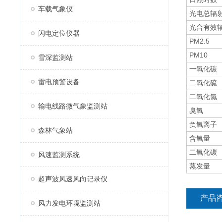
车载气象仪
光电总辐
光合有效
闪电定位仪器
PM2.5
PM10
雪深监测站
一氧化碳
雷电预警设备
二氧化硫
二氧化氮
输电线路微气象监测站
臭氧
负氧离子
森林气象站
含氧量
二氧化碳
风速监测系统
蒸发量
超声波风速风向记录仪
产品
风力发电环境监测站