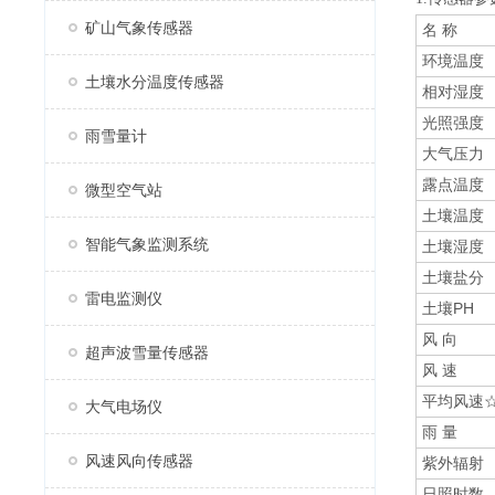
矿山气象传感器
名 称
环境温度
土壤水分温度传感器
相对湿度
光照强度
雨雪量计
大气压力
露点温度
微型空气站
土壤温度
智能气象监测系统
土壤湿度
土壤盐分
雷电监测仪
土壤PH
风 向
超声波雪量传感器
风 速
平均风速
大气电场仪
雨 量
风速风向传感器
紫外辐射
日照时数