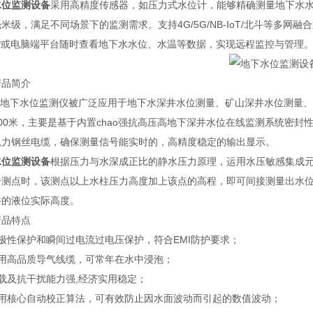
水位监测设备
采用高精度传感器，如压力式水位计，能够精确测量地下水
米级，满足不同场景下的监测需求。支持4G/5G/NB-IoT/北斗等多
PP或电脑端平台随时查看地下水水位、水温等数据，实现远程监控与管理
产品简介
3地下水位监测仪被广泛应用于地下水深井水位测量、矿山深井水位测量、地
00米，主要是基于内置chao强抗高压高地下深井水位在线监测系统密
抓力钢丝电缆，确保测量信号能实时的，高精度稳定的输出显示。
水位监测设备
根据压力与水深成正比的静水压力原理，运用水压敏感集成
一测点时，该测点以上水柱压力高度加上该点的高程，即可间接测量出水
井的液位实际高度。
产品特点
极性保护和瞬间过电流过电压保护，符合EMI防护要求；
采用高品质导气线缆，可常年在水中浸泡；
载及抗干扰能力强,经济实用稳定；
采用核心自动校正算法，可有效防止因水面波动而引起的数值波动；