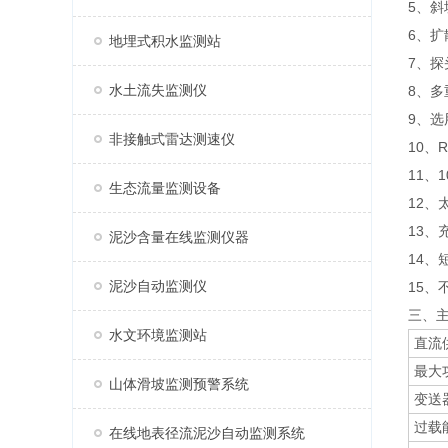
5、
6、
地埋式积水监测站
7、
水土流失监测仪
8、
9、
非接触式雷达测速仪
10、
11、
生态流量监测设备
12
13、
泥沙含量在线监测仪器
14
泥沙自动监测仪
15、
三、
水文环境监测站
直流
最大
山体滑坡监测预警系统
变送
过载
在线地表径流泥沙自动监测系统