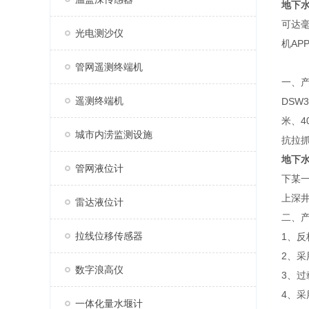
地下
可达毫
光电测沙仪
机A
管网遥测终端机
一、
遥测终端机
DSW
米、4
城市内涝监测设施
抗拉
地下
管网液位计
下某
上深
雷达液位计
二、
拉线位移传感器
1、反
2、
数字浪高仪
3、过
4、
一体化量水堰计