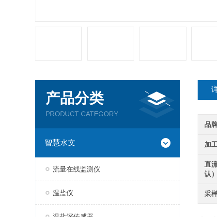
产品分类
PRODUCT CATEGORY
品
智慧水文
加
直
流量在线监测仪
认
温盐仪
采
温盐深传感器