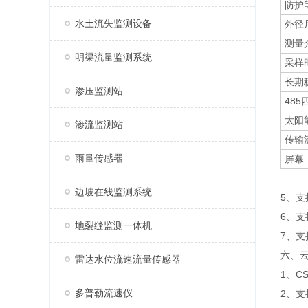
防护
水土流失监测设备
外径
测量
明渠流量监测系统
采样
长期
渗压监测站
48
太阳
渗流监测站
传输
雨量传感器
屏幕
边坡在线监测系统
5、
6、
地裂缝监测一体机
7、支持
六、
雷达水位流速流量传感器
1、C
多普勒流速仪
2、