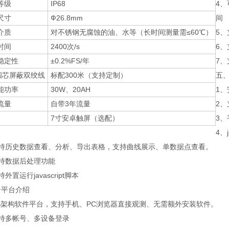
等级
IP68
4、
尺寸
Ф26.8mm
间
介质
对不锈钢无腐蚀的油、水等（长时间测量需≤60℃）
5
时间
2400次/s
6
稳定性
±0.2%FS/年
7、
5四芯屏蔽双绞线
标配300米（支持定制）
五、
能功率
30W、20AH
1
流量
自带3年流量
2
7寸安卓触屏（选配）
3
4、
支持历史数据查看、分析、导出表格，支持曲线展示、单数据点查看。
支持数据后处理功能
外置运行javascript脚本
云平台介绍
S架构软件平台，支持手机、PC浏览器直接观测、无需额外安装软件。
支持多帐号、多设备登录