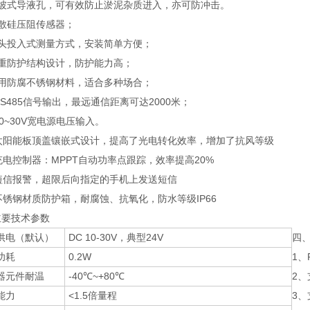
斜坡式导液孔，可有效防止淤泥杂质进入，亦可防冲击。
扩散硅压阻传感器；
探头投入式测量方式，安装简单方便；
多重防护结构设计，防护能力高；
选用防腐不锈钢材料，适合多种场合；
RS485信号输出，最远通信距离可达2000米；
10~30V宽电源电压输入。
、太阳能板顶盖镶嵌式设计，提高了光电转化效率，增加了抗风等级
充电控制器：MPPT自动功率点跟踪，效率提高20%
、短信报警，超限后向指定的手机上发送短信
不锈钢材质防护箱，耐腐蚀、抗氧化，防水等级IP66
主要技术参数
供电（默认）
DC 10-30V，典型24V
四
功耗
0.2W
1
器元件耐温
-40℃~+80℃
2
能力
<1.5倍量程
3、