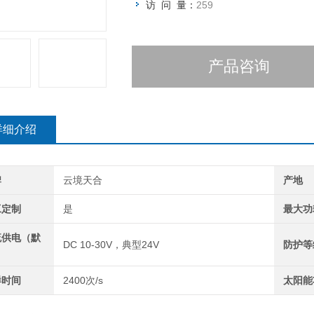
访 问 量：
259
产品咨询
详细介绍
牌
云境天合
产地
工定制
是
最大功
流供电（默
DC 10-30V，典型24V
防护等
）
样时间
2400次/s
太阳能