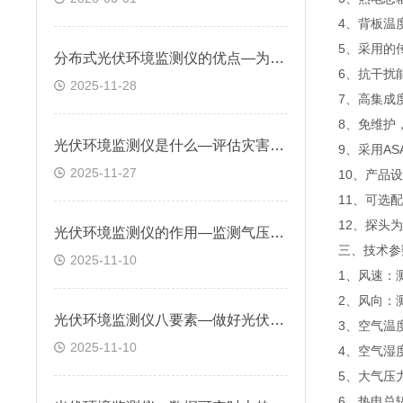
4、背板温
5、采用的
分布式光伏环境监测仪的优点—为光伏系统布局和角度调整提供科学依据
6、抗干扰
2025-11-28
7、高集成
8、免维护
光伏环境监测仪是什么—评估灾害环境对组件性能的影响，提前采取防护措施
9、采用A
2025-11-27
10、产品
11、可选
12、探头
光伏环境监测仪的作用—监测气压和紫外线强度，评估环境对组件性能的影响
三、技术参
2025-11-10
1、风速：测量
2、风向：测
光伏环境监测仪八要素—做好光伏电站环境监测，提升电站可管理性保障发电
3、空气温度
2025-11-10
4、空气湿度
5、大气压力
6、热电总辐