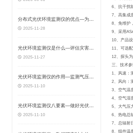
6、抗干扰
7、高集成
分布式光伏环境监测仪的优点—为光伏系统布局和角度调整提供科学依据
8、免维护
2025-11-28
9、采用A
10、产品
光伏环境监测仪是什么—评估灾害环境对组件性能的影响，提前采取防护措施
11、可选
12、探头
2025-11-27
三、技术参
1、风速：测量
光伏环境监测仪的作用—监测气压和紫外线强度，评估环境对组件性能的影响
2、风向：测
2025-11-10
3、空气温度
4、空气湿度
光伏环境监测仪八要素—做好光伏电站环境监测，提升电站可管理性保障发电
5、大气压力
2025-11-10
6、热电总辐
7、总辐射日累
8、组件温度