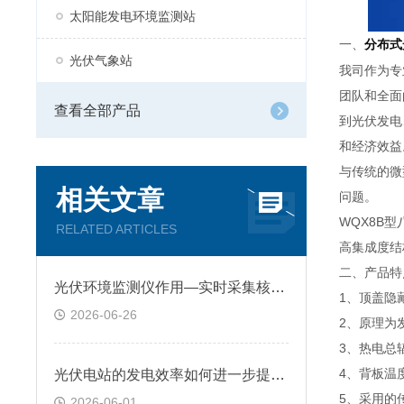
太阳能发电环境监测站
一、
分布式
光伏气象站
我司作为专
团队和全面
查看全部产品
到光伏发电
和经济效益
与传统的微
相关文章
问题。
WQX8B
RELATED ARTICLES
高集成度结
二、产品特
​光伏环境监测仪作用—实时采集核心环境参数，提前规避光伏设备受损隐患
1、顶盖隐
2026-06-26
2、原理为
3、热电总
4、背板温
光伏电站的发电效率如何进一步提升？光伏环境监测仪实时监测关键气象数据
5、采用的
2026-06-01