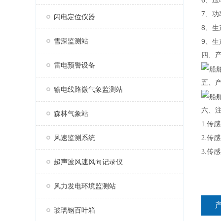
6、压
7、功率
闪电定位仪器
8、生
雪深监测站
9、
四、
雷电预警设备
五、
输电线路微气象监测站
六、
森林气象站
1.传
风速监测系统
2.传
3.
超声波风速风向记录仪
风力发电环境监测站
玻璃钢百叶箱