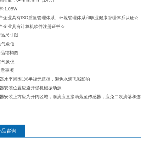
电雨量：0-4mm/min（±4%）
:1.08W
产企业具有ISO质量管理体系、环境管理体系和职业健康管理体系认证☆
生产企业具有计算机软件注册证书☆
产品尺寸图
产品结构图
注意事项
感器水平周围1米半径无遮挡，避免水滴飞溅影响
感器安装位置应避开强机械振动源
传感器安装上方应为开阔区域，雨滴应直接滴落至传感器，应免二次滴落和
产品咨询