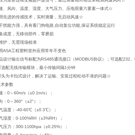
原理为发射连续变频超声波信号，通过测量相对相位来检测风速风向☆
风速、风向、温度、湿度、大气压力、压电雨量六要素一体式☆
采用先进的传感技术，实时测量，无启动风速☆
干扰能力强，具有看门狗电路,自动复位功能,保证系统稳定运行
高集成度，无移动部件，零磨损
免维护，无需现场校准
用ASA工程塑料室外应用常年不变色
品设计输出信号标配为RS485通讯接口（MODBUS协议）；可选配232
可选配无线传输模块，最小传输间隔1分钟
、探头为卡扣式设计，解决了运输、安装过程松动不准的问题☆
技术参数
：0～60m/s（±0.1m/s）；
向：0～360°（±2°）；
气温度：-40-60℃（±0.3℃）；
气湿度：0-100%RH（±3%RH）；
压力：300-1100hpa（±0.25%）；