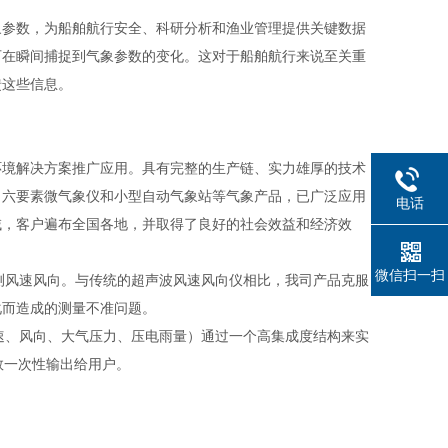
象参数，为船舶航行安全、科研分析和渔业管理提供关键数据
可在瞬间捕捉到气象参数的变化。这对于船舶航行来说至关重
馈这些信息。
环境解决方案推广应用。具有完整的生产链、实力雄厚的技术
、六要素微气象仪和小型自动气象站等气象产品，已广泛应用
电话
域，客户遍布全国各地，并取得了良好的社会效益和经济效
微信扫一扫
测风速风向。与传统的超声波风速风向仪相比，我司产品克服
化而造成的测量不准问题。
速、风向、大气压力、压电雨量）通过一个高集成度结构来实
数一次性输出给用户。