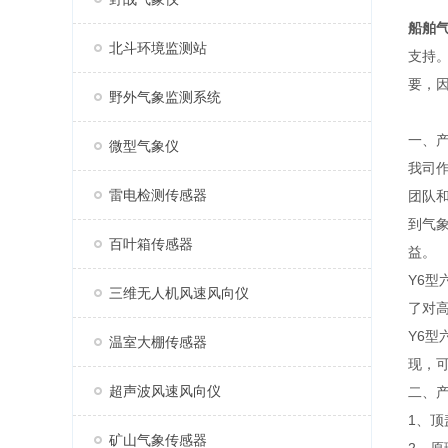
船舶
北斗环境监测站
支持
要，
野外气象监测系统
一、
微型气象仪
我司
雷电检测传感器
团队
到气
百叶箱传感器
益。
Y6
三维无人机风速风向仪
了对
Y6型
温室大棚传感器
现，
超声波风速风向仪
二、
1、
矿山气象传感器