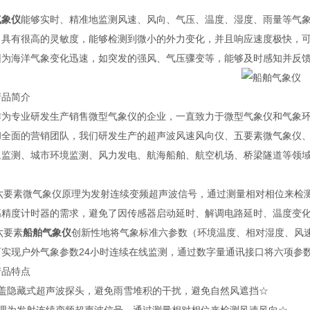
气象仪
能够实时、精准地监测风速、风向、气压、温度、湿度、雨量等气
。具有很高的灵敏度，能够检测到微小的外力变化，并且响应速度极快，
因为海洋气象变化迅速，如突发的强风、气压骤变等，能够及时感知并反
产品简介
作为专业研发生产销售微型气象仪的企业，一直致力于微型气象仪和气象
和全面的营销团队，我们研发生产的超声波风速风向仪、五要素微气象仪
象监测、城市环境监测、风力发电、航海船舶、航空机场、桥梁隧道等领
型六要素微气象仪原理为发射连续变频超声波信号，通过测量相对相位来检
高精度计时器的需求，避免了因传感器启动延时、解调电路延时、温度变
六要素
船舶气象仪
创新性地将气象标准六参数（环境温度、相对湿度、风
可实现户外气象参数24小时连续在线监测，通过数字量通讯接口将六项参
产品特点
顶盖隐藏式超声波探头，避免雨雪堆积的干扰，避免自然风遮挡☆