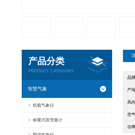
产品分类
PRODUCT CATEGORY
品
智慧气象
产
风
机载气象仪
空
称重式雨雪量计
功
野战气象仪