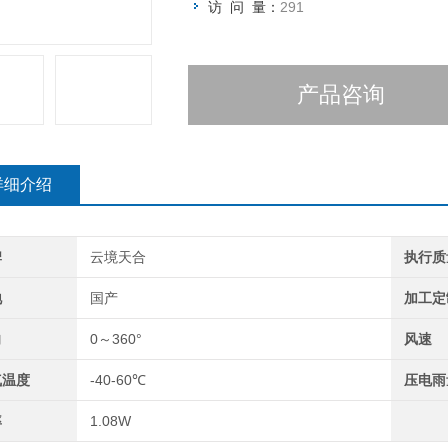
访 问 量：
291
产品咨询
详细介绍
牌
云境天合
执行质
地
国产
加工定
向
0～360°
风速
气温度
-40-60℃
压电雨
率
1.08W