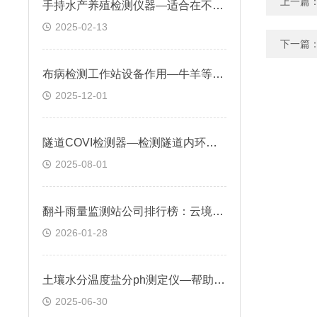
上一篇
手持水产养殖检测仪器—适合在不同养殖环境中进行水质检测
2025-02-13
下一篇
布病检测工作站设备作用—牛羊等牲畜布病早期诊断和监测，确保牲畜健康无病
2025-12-01
隧道COVI检测器—检测隧道内环境，确保管理人员及时掌握隧道环境状态
2025-08-01
翻斗雨量监测站公司排行榜：云境天合厂商数据可实时上传至物联网平台
2026-01-28
土壤水分温度盐分ph测定仪—帮助了解土壤状况，合理确定灌溉时间和灌溉量
2025-06-30