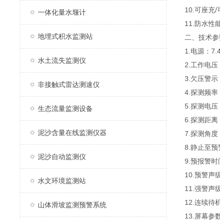
10.可座
一体化量水堰计
11.防水性
地埋式积水监测站
二、技术参
1.电源：7
水土流失监测仪
2.工作电压：
3.欠压警示
非接触式雷达测速仪
4.探测频率：
5.探测电压：
生态流量监测设备
6.探测距离
泥沙含量在线监测仪器
7.探测角度：
8.静止至预
泥沙自动监测仪
9.预报警时
10.预警声
水文环境监测站
11.强警声
12.连续待
山体滑坡监测预警系统
13.屏幕参