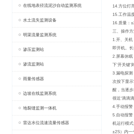
在线地表径流泥沙自动监测系统
14.方位灯亮
15.工作温度
水土流失监测设备
16.质量：≤
三、操作方
明渠流量监测系统
1.开、关
即开机。长
渗压监测站
2.屏幕休
渗流监测站
下‘开关键
3.漏电探
雨量传感器
次按下显示
醒，当逐步
边坡在线监测系统
很近‘滴滴
4.手动报警
地裂缝监测一体机
5.自动报
雷达水位流速流量传感器
机运行模式
±2S）内