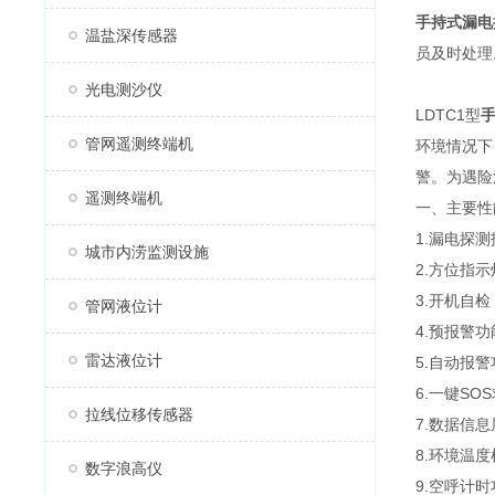
手持式漏电
温盐深传感器
员及时处理
光电测沙仪
LDTC1型
管网遥测终端机
环境情况下
警。为遇险
遥测终端机
一、主要性
1.漏电探
城市内涝监测设施
2.方位指
3.开机自
管网液位计
4.预报警功
雷达液位计
5.自动报
6.一键SO
拉线位移传感器
7.数据信
8.环境温
数字浪高仪
9.空呼计