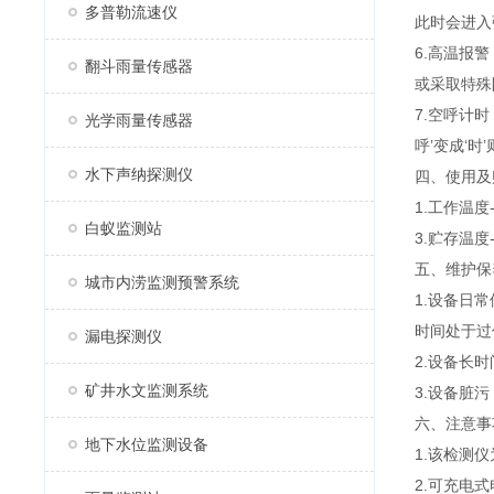
多普勒流速仪
此时会进入
6.高温报
翻斗雨量传感器
或采取特殊
7.空呼计时
光学雨量传感器
呼’变成‘
水下声纳探测仪
四、使用及
1.工作温度
白蚁监测站
3.贮存温度-
五、维护保
城市内涝监测预警系统
1.设备日
时间处于过
漏电探测仪
2.设备长
矿井水文监测系统
3.设备脏
六、注意事
地下水位监测设备
1.该检测
2.可充电