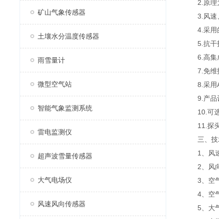
2.原理为
矿山气象传感器
3.风速、
4.采用
土壤水分温度传感器
5.抗干扰
6.高集
雨雪量计
7.免维
微型空气站
8.采用A
9.产品设
智能气象监测系统
10.可选
11.探头
雷电监测仪
三、技
1、风速：测
超声波雪量传感器
2、风向：测
大气电场仪
3、空气温度
4、空气湿度
风速风向传感器
5、大气压力