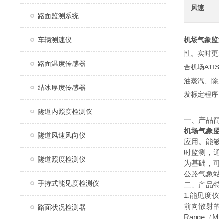
风速
路面监测系统
车辆测速仪
机场气象监
性。实时更
路面温度传感器
合机场AT
油蒸汽、除
结冰厚度传感器
发标定程序
隧道内照度检测仪
一、产品
机场气象
隧道风速风向仪
应用。能
时监测，
隧道照度检测仪
为基础，
公路气象
手持式能见度检测仪
二、产品
1.能见
前向散射的
路面状况检测器
Range（