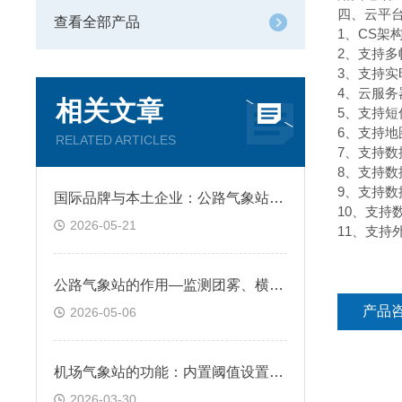
四、云平
查看全部产品
1、CS架
2、支持
3、支持
4、云服
相关文章
5、支持
6、支持
RELATED ARTICLES
7、支持数
8、支持
9、支持数据
国际品牌与本土企业：公路气象站精度、产品质量与售后服务大PK
10、支持
2026-05-21
11、支持外置
公路气象站的作用—监测团雾、横风、路面结冰等高影响天气，降低事故率
产品
2026-05-06
机场气象站的功能：内置阈值设置，自动预警强降雨、高温、大风等危险天气
2026-03-30