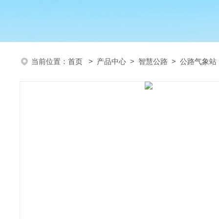
当前位置：
首页
>
产品中心
>
智慧公路
>
公路气象站