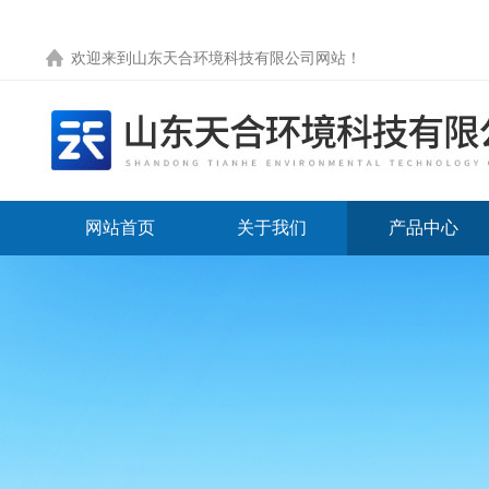
欢迎来到
山东天合环境科技有限公司网站
！
网站首页
关于我们
产品中心