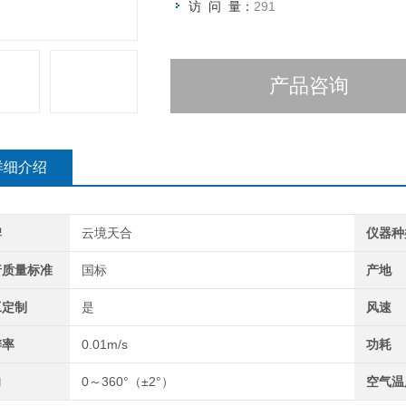
访 问 量：
291
产品咨询
详细介绍
牌
云境天合
仪器种
行质量标准
国标
产地
工定制
是
风速
辨率
0.01m/s
功耗
向
0～360°（±2°）
空气温