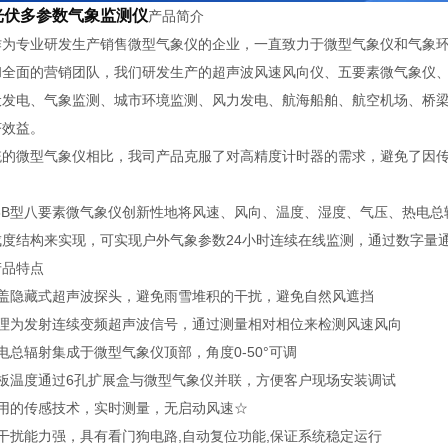
光伏多参数气象监测仪
产品简介
作为专业研发生产销售微型气象仪的企业，一直致力于微型气象仪和气象
和全面的营销团队，我们研发生产的超声波风速风向仪、五要素微气象仪
伏发电、气象监测、城市环境监测、风力发电、航海船舶、航空机场、桥
济效益。
统的微型气象仪相比，我司产品克服了对高精度计时器的需求，避免了因
。
X8B型八要素微气象仪创新性地将风速、风向、温度、湿度、气压、热电
成度结构来实现，可实现户外气象参数24小时连续在线监测，通过数字量
产品特点
顶盖隐藏式超声波探头，避免雨雪堆积的干扰，避免自然风遮挡
原理为发射连续变频超声波信号，通过测量相对相位来检测风速风向
电总辐射集成于微型气象仪顶部，角度0-50°可调
背板温度通过6孔扩展盒与微型气象仪并联，方便客户现场安装调试
采用的传感技术，实时测量，无启动风速☆
干扰能力强，具有看门狗电路,自动复位功能,保证系统稳定运行