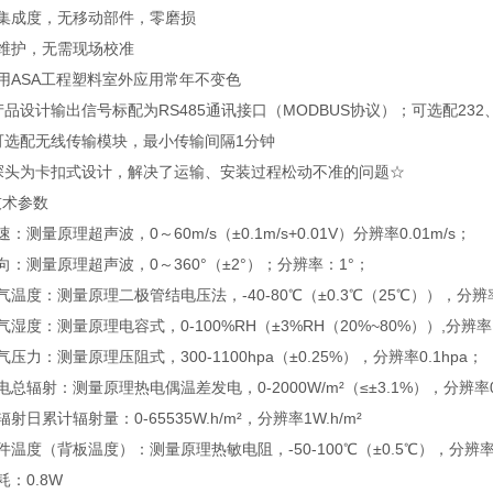
高集成度，无移动部件，零磨损
免维护，无需现场校准
用ASA工程塑料室外应用常年不变色
产品设计输出信号标配为RS485通讯接口（MODBUS协议）；可选配23
可选配无线传输模块，最小传输间隔1分钟
、探头为卡扣式设计，解决了运输、安装过程松动不准的问题☆
技术参数
速：测量原理超声波，0～60m/s（±0.1m/s+0.01V）分辨率0.01m/s；
向：测量原理超声波，0～360°（±2°）；分辨率：1°；
气温度：测量原理二极管结电压法，-40-80℃（±0.3℃（25℃）），分辨率
气湿度：测量原理电容式，0-100%RH（±3%RH（20%~80%））,分辨率：
气压力：测量原理压阻式，300-1100hpa（±0.25%），分辨率0.1hpa；
电总辐射：测量原理热电偶温差发电，0-2000W/m²（≤±3.1%），分辨率0.
辐射日累计辐射量：0-65535W.h/m²，分辨率1W.h/m²
件温度（背板温度）：测量原理热敏电阻，-50-100℃（±0.5℃），分辨率
耗：0.8W