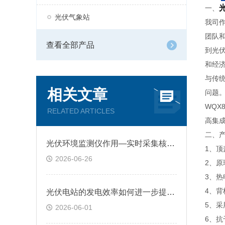
一、
光伏气象站
我司
团队
查看全部产品
到光
和经
与传
相关文章
问题
WQ
RELATED ARTICLES
高集
二、
​光伏环境监测仪作用—实时采集核心环境参数，提前规避光伏设备受损隐患
1、
2026-06-26
2、
3、热
4、
光伏电站的发电效率如何进一步提升？光伏环境监测仪实时监测关键气象数据
5、
2026-06-01
6、抗