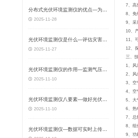
7、
分布式光伏环境监测仪的优点—为光伏系统布局和角度调整提供科学依据
8、
2025-11-28
9、采
10、
光伏环境监测仪是什么—评估灾害环境对组件性能的影响，提前采取防护措施
11、
12
2025-11-27
三、
1、风
光伏环境监测仪的作用—监测气压和紫外线强度，评估环境对组件性能的影响
2、风
2025-11-10
3、空
4、空
光伏环境监测仪八要素—做好光伏电站环境监测，提升电站可管理性保障发电
5、大
6、热
2025-11-10
7、总
8、组
光伏环境监测仪—数据可实时上传至监控平台，支持历史数据查询与趋势分析
9、功