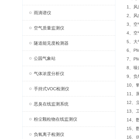
1、风
雨滴谱仪
2、风
3、空
空气质量监测仪
4、空
5、大
隧道能见度检测器
6、P
公园气象站
7、P
8、噪
气体浓度分析仪
9、负
10、
手持式VOC检测仪
11、屏
12、
恶臭在线监测系统
13、
粉尘颗粒物在线监测仪
14
15、
负氧离子检测仪
16、