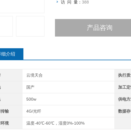
访 问 量：
388
产品咨询
详细介绍
牌
云境天合
执行质
地
国产
加工定
耗
500w
供电方
据传输
4G/光纤
数据存
作环境
温度-40℃-60℃，湿度0%-100%