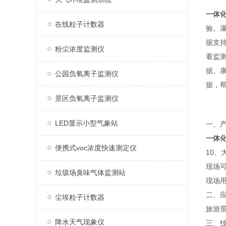
一体
在线粒子计数器
验。
据支
粉尘浓度监测仪
看监
据。
公园负氧离子监测仪
据，
景区负氧离子监测仪
LED显示小型气象站
一、
一体
便携式voc浓度快速测定仪
10
现场可
垃圾场臭味气体监测站
现场
二、
尘埃粒子计数器
旅游
降水天气现象仪
三、