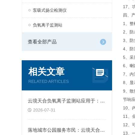
17、
泵吸式扬尘检测仪
四、
1、
负氧离子监测站
2、防
3、
查看全部产品
4、
5、
6、
相关文章
7、
RELATED ARTICLES
8、显
9、
节响
云境天合负氧离子监测站应用于：生态景区、森林公园、康养基地三大户外场景
10
2026-07-31
11
12
落地城市公园服务市民：云境天合公园气象站呈现空气状态，指引舒适休闲区域
13