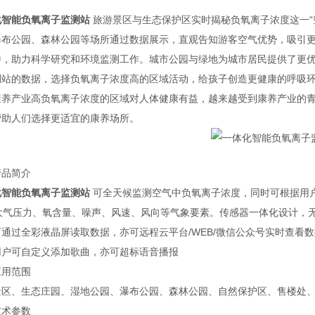
化智能负氧离子监测站
旅游景区与生态保护区实时揭秘负氧离子浓度这一“
瀑布公园、森林公园等场所通过数据展示，直观告知游客空气优势，吸引
持，助力科学研究和环境监测工作。城市公园与绿地为城市居民提供了更
测站的数据，选择负氧离子浓度高的区域活动，给孩子创造更健康的呼吸
康养产业高负氧离子浓度的区域对人体健康有益，越来越受到康养产业的
帮助人们选择更适宜的康养场所。
产品简介
化智能负氧离子监测站
可全天候监测空气中负氧离子浓度，同时可根据用户
、大气压力、氧含量、噪声、风速、风向等气象要素。传感器一体化设计，
通过全彩液晶屏读取数据，亦可远程云平台/WEB/微信公众号实时查看数
用户可自定义添加歌曲，亦可超标语音播报
应用范围
景区、生态庄园、湿地公园、瀑布公园、森林公园、自然保护区、售楼处
技术参数