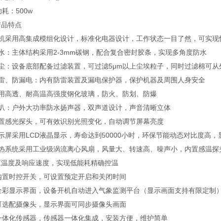
功耗：500w
产品特点
整机采用高集成模组化设计，标准化电器设计，工作状态一目了然，可实现
水：主体结构采用2-3mm碳钢，配合复合密封胶条，实现多角度防水
防尘：设备底部配备过滤装置，可过滤5μm以上尘埃粒子，同时过滤棉可
防雷、防漏电：内有防雷装置及漏电保护器，保护机器及周围人身安全
采用高透、耐高温高强度钢化玻璃，防火、防划、防爆
喇叭：户外大功率防水扬声器，双声道设计，声音清晰立体
内置感光探头，可有效识别光照变化，自动调节屏幕亮度
示屏采用LCD液晶显示，寿命达到50000小时，环保节能动态对比度高
散热系统采用工业级涡流离心风扇，风量大、转速高、噪声小，内置感温探
应温度及响应速度，实现低能耗精确控温
、内置时控开关，可设置预定开启和关闭时间
、全彩显示界面，设备开机自动进入气象监测平台（显示画面支持有限定制
、可选配摄像头，显示界面可同步摄像头画面
、一体化传感器，传感器一体化集成，安装方便，维护简单