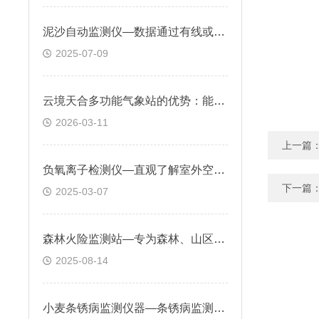
泥沙自动监测仪—数据通过有线或无线方式传输，便于远程监控与分析
2025-07-09
云境天合多功能气象站的优势：能精准捕捉气象变化，提前预警恶劣天气
2026-03-11
上一篇
负氧离子检测仪—直观了解室外空气的负氧离子，采取相应的措施改善空气质量
下一篇
2025-03-07
森林火险监测站—专为森林、山区等易发生火灾区域设计的综合性监测体系
2025-08-14
小麦条锈病监测仪器—条锈病监测指标并通过条锈病模型进行发病预测