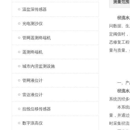
测量范围
温盐深传感器
径流水
光电测沙仪
问数据、生
定阈值时，
管网遥测终端机
态修复工程
量与质量。
遥测终端机
城市内涝监测设施
管网液位计
一、产
径流水
雷达液位计
系统历经多
本系统由
拉线位移传感器
量，并通过
数字浪高仪
时采集径流