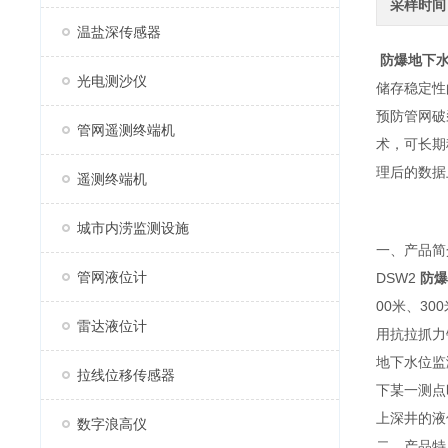
采样时间
温盐深传感器
防爆地下
光电测沙仪
储存稳定性
预防管网破
管网遥测终端机
术，可长期
理后的数据
遥测终端机
城市内涝监测设施
一、产品简
管网液位计
DSW2
防爆
00米、3
雷达液位计
用抗拉抓力
地下水位监
拉线位移传感器
下某一测点
上深井的液
数字浪高仪
二、产品特