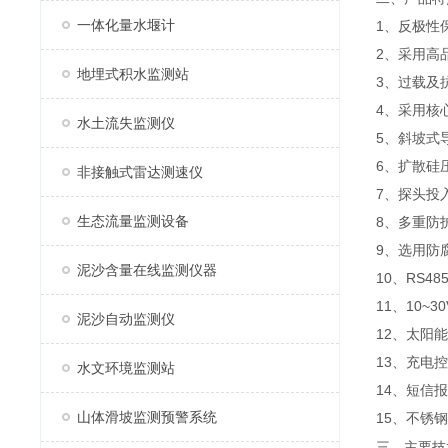
一体化量水堰计
1、反极性
2、采用高
地埋式积水监测站
3、过载及
4、采用核
水土流失监测仪
5、斜坡式
6、扩散硅
非接触式雷达测速仪
7、探头投
生态流量监测设备
8、多重防
9、选用防
泥沙含量在线监测仪器
10、RS4
11、10~
泥沙自动监测仪
12、太阳
13、充电
水文环境监测站
14、短信
山体滑坡监测预警系统
15、
不锈钢
三、主要技