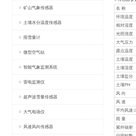
矿山气象传感器
名 称
环境温度
土壤水分温度传感器
相对湿度
光照强度
雨雪量计
大气压力
露点温度
微型空气站
土壤温度
智能气象监测系统
土壤湿度
土壤盐分
雷电监测仪
土壤PH
风 向
超声波雪量传感器
风 速
平均风速
大气电场仪
雨 量
风速风向传感器
紫外辐射
日照时数