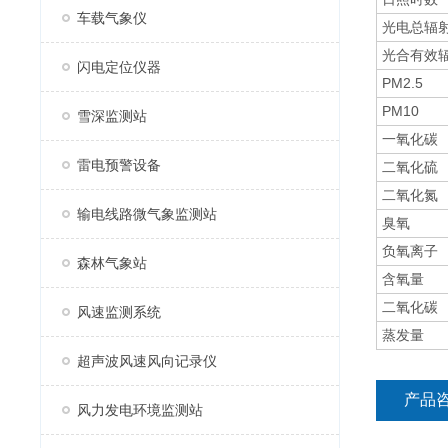
车载气象仪
光电总辐
光合有效
闪电定位仪器
PM2.5
PM10
雪深监测站
一氧化碳
雷电预警设备
二氧化硫
二氧化氮
输电线路微气象监测站
臭氧
负氧离子
森林气象站
含氧量
二氧化碳
风速监测系统
蒸发量
超声波风速风向记录仪
产品
风力发电环境监测站