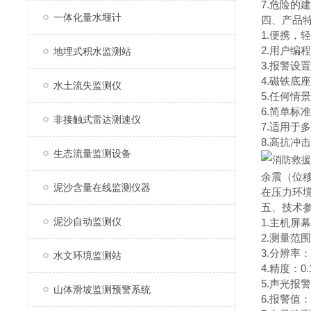
7.危险的
一体化量水堰计
四、产品
1.便携，
2.用户编
地埋式积水监测站
3.报警设置
4.磁铁底
水土流失监测仪
5.任何情
6.简单标
非接触式雷达测速仪
7.适用于
8.高抗冲
生态流量监测设备
余震（位
泥沙含量在线监测仪器
在压力环
五、技术
泥沙自动监测仪
1.主机屏
2.测量范
3.分辨率：
水文环境监测站
4.精度：0.
5.声光报
山体滑坡监测预警系统
6.报警值