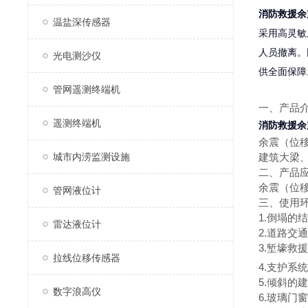
消防救援余
温盐深传感器
采用高灵敏
人员撤离。
光电测沙仪
供全面保障
管网遥测终端机
一、产品
遥测终端机
消防救援余
余震（位
城市内涝监测设施
建筑大梁
二、产品
余震（位
管网液位计
三、使用
1.倒塌的
雷达液位计
2.道路交
3.堑壕救援
拉线位移传感器
4.支护系
5.倾斜的
数字浪高仪
6.玻璃门窗