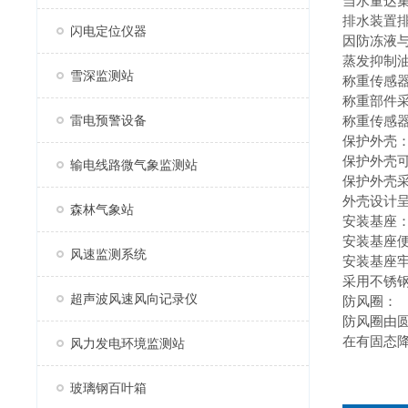
当水量达
排水装置排
闪电定位仪器
因防冻液
蒸发抑制
雪深监测站
称重传感
称重部件
雷电预警设备
称重传感
保护外壳
保护外壳
输电线路微气象监测站
保护外壳
外壳设计呈
森林气象站
安装基座
安装基座
风速监测系统
安装基座
采用不锈
超声波风速风向记录仪
防风圈：
防风圈由
在有固态
风力发电环境监测站
玻璃钢百叶箱