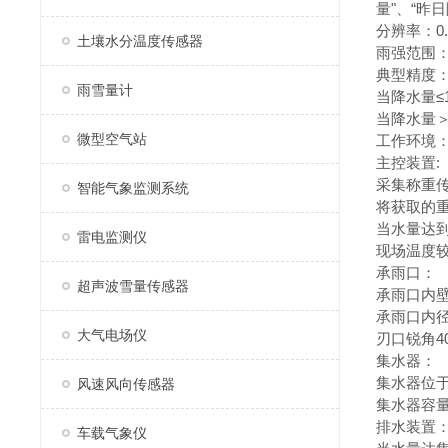
量"、“昨
分辨率：0.1
土壤水分温度传感器
雨强范围：6
典型精度
雨雪量计
当降水量≤
当降水量＞
微型空气站
工作环境：-
主控装置:
采集称重
智能气象监测系统
将获取的重
当水量达
雷电监测仪
现场温度
承雨口：
超声波雪量传感器
承雨口内壁
承雨口内径φ
大气电场仪
刃口锐角40
集水器：
集水器位
风速风向传感器
集水器容量
排水装置
车载气象仪