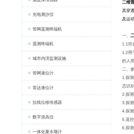
二维
其穿透
光电测沙仪
及运
管网遥测终端机
一、
遥测终端机
1.1
1.
城市内涝监测设施
的人类
二、
管网液位计
1.
态识
雷达液位计
2.探
拉线位移传感器
3.
4.探
数字浪高仪
5.遥
6.
一体化量水堰计