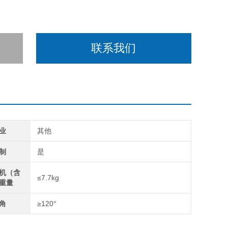
联系我们
业
其他
制
是
机（含
≤7.7kg
重量
角
≥120°