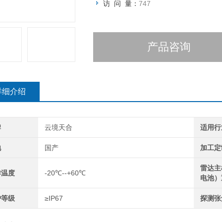
访 问 量：
747
产品咨询
详细介绍
牌
云境天合
适用行
地
国产
加工定
雷达主
作温度
-20℃--+60℃
电池）
护等级
≥IP67
探测张