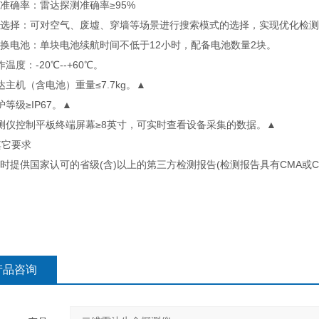
测准确率：雷达探测准确率≥95%
模式选择：可对空气、废墟、穿墙等场景进行搜索模式的选择，实现优化检
更换电池：单块电池续航时间不低于12小时，配备电池数量2块。
作温度：-20℃--+60℃。
雷达主机（含电池）重量≤7.7kg。▲
防护等级≥IP67。▲
探测仪控制平板终端屏幕≥8英寸，可实时查看设备采集的数据。▲
其它要求
标时提供国家认可的省级(含)以上的第三方检测报告(检测报告具有CMA或C
产品咨询