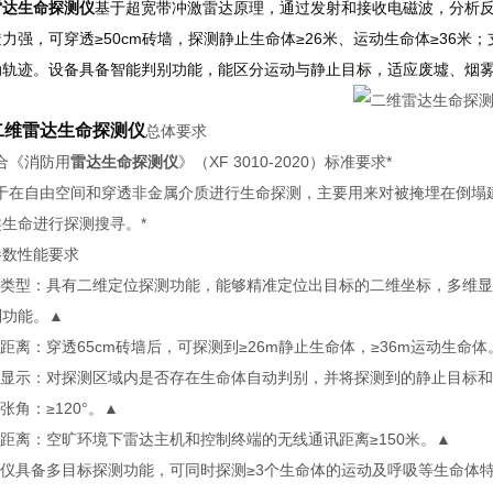
雷达生命探测仪
基于超宽带冲激雷达原理，通过发射和接收电磁波，分析
力强，可穿透≥50cm砖墙，探测静止生命体≥26米、运动生命体≥36
动轨迹。设备具备智能判别功能，能区分运动与静止目标，适应废墟、烟
二维雷达生命探测仪
总体要求
符合《消防用
雷达生命探测仪
》（XF 3010-2020）标准要求*
2用于在自由空间和穿透非金属介质进行生命探测，主要用来对被掩埋在倒
生命进行探测搜寻。*
参数性能要求
探测类型：具有二维定位探测功能，能够精准定位出目标的二维坐标，多维
别功能。▲
测距离：穿透65cm砖墙后，可探测到≥26m静止生命体，≥36m运动生命体
探测显示：对探测区域内是否存在生命体自动判别，并将探测到的静止目标
测张角：≥120°。▲
控距离：空旷环境下雷达主机和控制终端的无线通讯距离≥150米。▲
探测仪具备多目标探测功能，可同时探测≥3个生命体的运动及呼吸等生命体