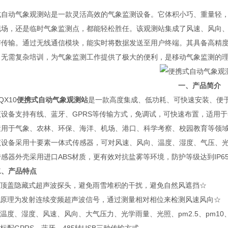
式自动气象观测站是一款灵活高效的气象监测设备。它体积小巧、重量轻
现场，还是临时气象监测点，都能轻松胜任。该观测站集成了风速、风向
与传输。通过无线通信模块，能实时将数据发送至用户终端。其具备高精
，无需复杂培训，为气象监测工作提供了极大的便利，是移动气象监测的
一、产品简介
X10
便携式自动气象观测站
是一款高度集成、低功耗、可快速安装、便
备支持有线、蓝牙、GPRS等传输方式，免调试，可快速布置，适用于
运用于气象、农林、环保、海洋、机场、港口、科学考察、校园教育等领
备采用十要素一体式传感器，可对风速、风向、温度、湿度、气压、光照、
感器外壳采用进口ABS材质，更有效对抗盐雾等环境，防护等级达到IP6
二、产品特点
顶盖隐藏式超声波探头，避免雨雪堆积的干扰，避免自然风遮挡☆
原理为发射连续变频超声波信号，通过测量相对相位来检测风速风向☆
度、湿度、风速、风向、大气压力、光学雨量、光照、pm2.5、pm1