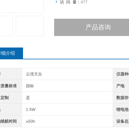
访 问 量：
477
产品咨询
详细介绍
牌
云境天合
仪器种
行质量标准
国标
产地
工定制
是
数据存
耗
1.5W
锂电池
池续航时间
≥50h
设备总