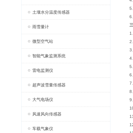
4.标
5.
土壤水分温度传感器
6.
雨雪量计
1.风
微型空气站
2.风
3.空
智能气象监测系统
4.空
5.大
雷电监测仪
6.P
7.P
超声波雪量传感器
8.噪
大气电场仪
9.光
10.
风速风向传感器
11
12.
车载气象仪