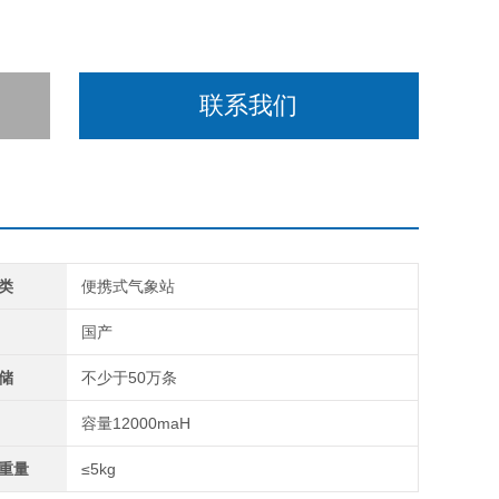
联系我们
类
便携式气象站
国产
储
不少于50万条
容量12000maH
重量
≤5kg