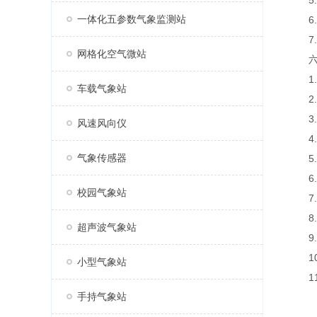
5.
一体化五参数气象监测站
6.
7.支
网格化空气微站
六、
1.
车载气象站
2.
3.
风速风向仪
4.
气象传感器
5.
6.
校园气象站
7.
8.
超声波气象站
9.支
10
小型气象站
11.
手持气象站