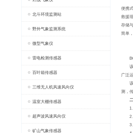
便携
北斗环境监测站
救援
存储
野外气象监测系统
简单
微型气象仪
雷电检测传感器
BQ
该设
百叶箱传感器
广泛
该设
三维无人机风速风向仪
测，传
温室大棚传感器
1.
超声波风速风向仪
2.
3.温
矿山气象传感器