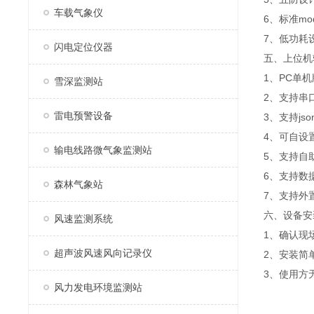
车载气象仪
6、标准m
7、低功耗设
闪电定位仪器
五、上位机
1、PC单
雪深监测站
2、支持串
雷电预警设备
3、支持js
4、可自设
输电线路微气象监测站
5、支持自
6、支持数
森林气象站
7、支持外置运
六、设备安
风速监测系统
1、确认现
超声波风速风向记录仪
2、安装简
3、使用方
风力发电环境监测站