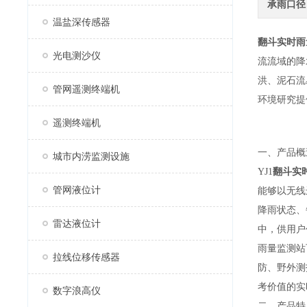
承雨口径
温盐深传感器
翻斗实时雨
光电测沙仪
流流域的降
洪、泥石流
管网遥测终端机
环境研究提
遥测终端机
一、产品概
城市内涝监测设施
YJ1
翻斗实
管网液位计
能够以无线
降雨状态、
雷达液位计
中，供用户
雨量监测站
拉线位移传感器
防、野外测
考价值的实
数字浪高仪
二、产品特