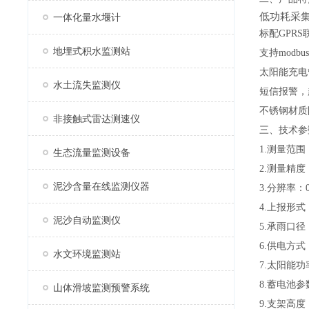
低功耗采集
一体化量水堰计
标配GPR
地埋式积水监测站
支持modbu
太阳能充电
水土流失监测仪
短信报警，
不锈钢材质
非接触式雷达测速仪
三、技术参
1.测量范围：
生态流量监测设备
2.测量精度：
泥沙含量在线监测仪器
3.分辨率：0
4.上报形
泥沙自动监测仪
5.承雨口径：
6.供电方
水文环境监测站
7.太阳能功
8.蓄电池参
山体滑坡监测预警系统
9.支架高度：