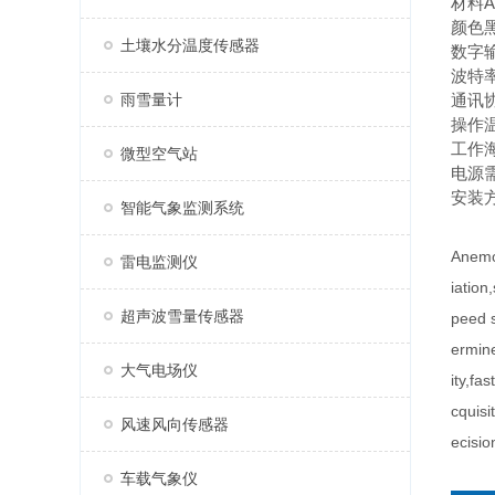
材料A
颜色
土壤水分温度传感器
数字输
波特率4
雨雪量计
通讯协
操作温
工作海
微型空气站
电源需求
安装
智能气象监测系统
Anemom
雷电监测仪
iation
超声波雪量传感器
peed s
ermine
大气电场仪
ity,fa
cquisi
风速风向传感器
ecisio
车载气象仪