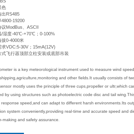
BS
黑色
出RS485
800-19200
议ModBus、ASCII
/湿度-40℃-+70℃；0-100%
拔0-4000米
VDC:5-30V；15mA(12V)
方式飞行器顶部立柱安装或底部吊装
eter is a key meteorological instrument used to measure wind speed a
,shipping,agriculture,monitoring and other fields.It usually consists of
ensor mostly uses the principle of three cups,propeller or ultr,which c
d by using structures such as photoelectric code disc and tail wing.This
st response speed,and can adapt to different harsh environments.Its out
tion system conveniently,providing real-time and accurate speed and direc
n-making and safety assurance.