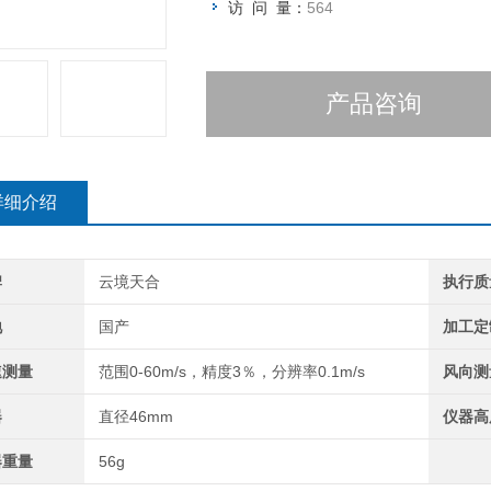
访 问 量：
564
产品咨询
详细介绍
牌
云境天合
执行质
地
国产
加工定
速测量
范围0-60m/s，精度3％，分辨率0.1m/s
风向测
器
直径46mm
仪器高
器重量
56g