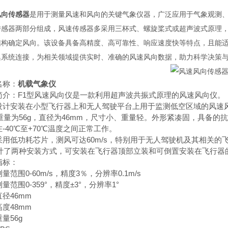
风向传感器
是用于测量风速和风向的关键气象仪器，广泛应用于气象观测
传感器两部分组成，风速传感器多采用三杯式、螺旋桨式或超声波式原理
结构确定风向。该设备具备高精度、高可靠性、响应速度快等特点，且能
集系统连接，为相关领域提供实时、准确的风速风向数据，助力科学决策
名称：
机载气象仪
简介：F1型风速风向仪是一款利用超声波共振式原理的风速风向仪。
设计安装在小型飞行器上和无人驾驶平台上用于监测低空区域的风速
的重量为56g，直径为46mm，尺寸小、重量轻。外形紧凑固，具备的
-40℃至+70℃温度之间正常工作。
采用低功耗芯片，测风可达60m/s，特别用于无人驾驶机及其相关
设计了两种安装方式，可安装在飞行器顶部立装和可倒置安装在飞行器
指标：
量范围0-60m/s，精度3％，分辨率0.1m/s
量范围0-359°，精度±3°，分辨率1°
径46mm
度48mm
量56g