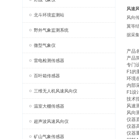
风速
北斗环境监测站
风向
翼等
野外气象监测系统
据采
微型气象仪
产品
产品
雷电检测传感器
专门
F1
百叶箱传感器
环境在
内部
三维无人机风速风向仪
F1
技术
风速测
温室大棚传感器
风向测
仪器直
超声波风速风向仪
仪器高
仪器重
矿山气象传感器