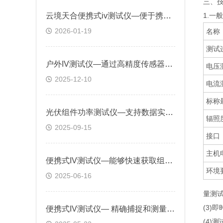
三、
云境天合便携式iv测试仪—便于携带至现场进行测试，支持户外复杂环境使用
1.一
2026-01-19
名称
测试
户外IV测试仪—通过高精度传感器捕获实时数据，显示功率输出随环境变化趋势
电压
2025-12-10
电流
标称
光伏组件功率测试仪—支持数据实时上传与云端管理，便于远程监控与运维决策
辐照
2025-09-15
接口
主机
便携式IV测试仪—能够快速获取组件的关键参数，评估组件性能状况
环境
2025-06-16
量测
(3)
便携式IV测试仪— 精确捕捉和测量太阳能电池组件输出电流的微小变化
(4)