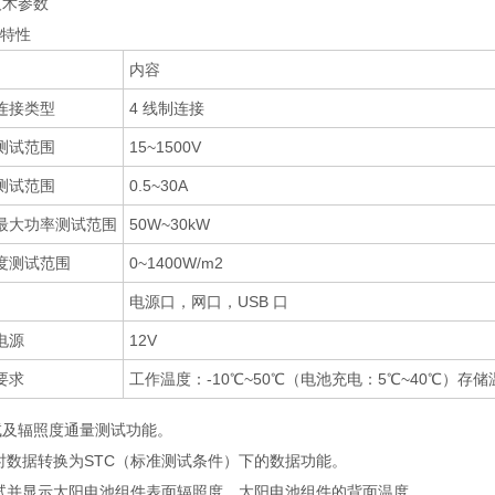
技术参数
般特性
内容
连接类型
4 线制连接
测试范围
15~1500V
测试范围
0.5~30A
最大功率测试范围
50W~30kW
度测试范围
0~1400W/m2
电源口，网口，USB 口
电源
12V
要求
工作温度：-10℃~50℃（电池充电：5℃~40℃）存储
试及辐照度通量测试功能。
即时数据转换为STC（标准测试条件）下的数据功能。
测试并显示太阳电池组件表面辐照度，太阳电池组件的背面温度。