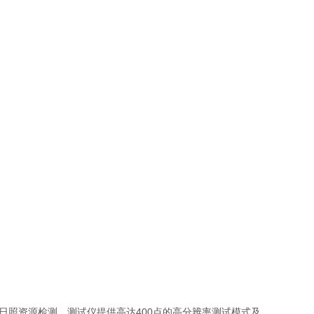
地⽇照资源检测。测试仪提供⾼达400点的⾼分辨率测试模式及