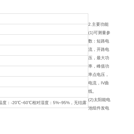
2.主要功能
(1)可测量参
数：短路电
流，开路电
压，最大功
率，峰值功
率点电压，
电流，IV曲
线。
(2)太阳能电
温度：-20℃~60℃相对湿度：5%~95%，无结露
池组件发电