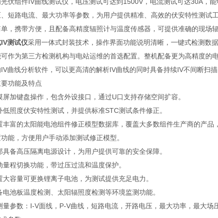
光伏组件IV曲线测试仪，电压测试可达到1500V，电流测试可达30A，
压、短路电流、最大功率等参数，为用户提供精准、高效的伏安特性测试
简单，携带⽅便，且配备⾼精度辐照计与温度传感器，可提供准确的现场
IV测试仪
采⽤⼀体式封装技术，操作界⾯功能说明清晰，⼀键式检测数据
能可作为第三⽅检测机构与电站运维的⾸选配置。整机配备更为⾼精度的电
IV曲线分析软件，可以更⾼清的解析IV曲线的同时具备持续IV不间断扫
主要功能及特点
触摸屏加键盘操作，包含外设接口，通过U口支持存储空间扩容。
室外低照度伏安特性测试，并提供标准STC测试条件修正。
)内置丰富的太阳能电池组件修正模型数据库，覆盖大多数组件生产商的产
置功能，方便用户手动添加测试修正模型。
内部具备高压隔离电源设计，为用户提供可靠的安全保障。
自动量程切换功能，带过压过流和温度保护。
内置大容量可更换锂离子电池，为测试提供充足电力。
具备电池板温度检测、太阳辐照度检测等环境监测功能。
可测量参数：I-V面线，P-V曲线，短路电流，开路电压，最大功率，最大