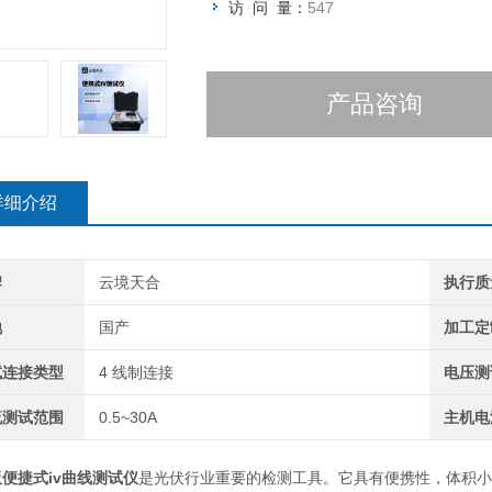
访 问 量：
547
产品咨询
详细介绍
牌
云境天合
执行质
地
国产
加工定
试连接类型
4 线制连接
电压测
流测试范围
0.5~30A
主机电
便捷式iv曲线测试仪
是光伏行业重要的检测工具。它具有便携性，体积小