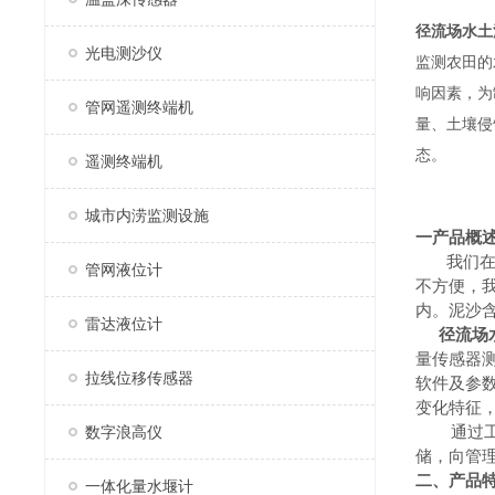
径流场水土
光电测沙仪
监测农田的
响因素，为
管网遥测终端机
量、土壤侵
态。
遥测终端机
城市内涝监测设施
一产品概
我们
管网液位计
不方便，
内。泥沙
雷达液位计
径流场
量传感器
拉线位移传感器
软件及参
变化特征
通过
数字浪高仪
储，向管
二、产品
一体化量水堰计