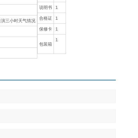
说明书
1
合格证
1
推演三小时天气情况
保修卡
1
1
包装箱