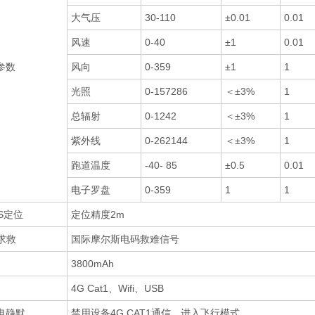
大气压
30-110
±0.01
0.01
风速
0-40
±1
0.01
参数
风向
0-359
±1
1
光照
0-157286
＜±3%
1
总辐射
0-1242
＜±3%
1
紫外线
0-262144
＜±3%
1
跑道温度
-40- 85
±0.5
0.01
电子罗盘
0-359
1
1
S定位
定位精度2m
S求救
国际摩尔斯电码救难信号
3800mAh
4G Cat1、Wifi、USB
电静默
禁用设备4G CAT1通信，进入飞行模式