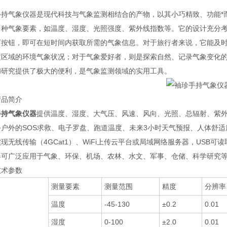
手持气象仪器是现代科技与气象监测相结合的产物，以其小巧精致、功能*
多种气象要素，如温度、湿度、光照强度、紫外线指数等。它的设计充分
下按钮，即可在短时间内获取所需的气象信息。对于旅行者来说，它能及
定区域的环境气象状况；对于气象爱好者，则是探索自然、记录气象变化
和研究提供了极大的便利，是气象监测领域的实用工具。
产品简介
手持气象仪器
提供温度、湿度、大气压、风速、风向、光照、总辐射、紫
户外的SOS求救、电子罗盘、跑道温度、未来3小时天气预报、人体舒适
现无线传输（4GCat1）、WiFi上传云平台或局域网络服务器，USB可
器可广泛应用于气象、环保、机场、农林、水文、军事、仓储、科学研究
技术参数
测量要素
测量范围
精度
分辨率
温度
-45-130
±0.2
0.01
湿度
0-100
±2.0
0.01