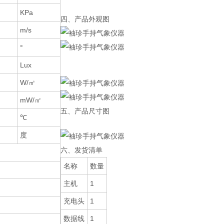
KPa
四、产品外观图
m/s
°
Lux
W/㎡
mW/㎡
五、产品尺寸图
℃
度
六、发货清单
名称
数量
主机
1
充电头
1
数据线
1