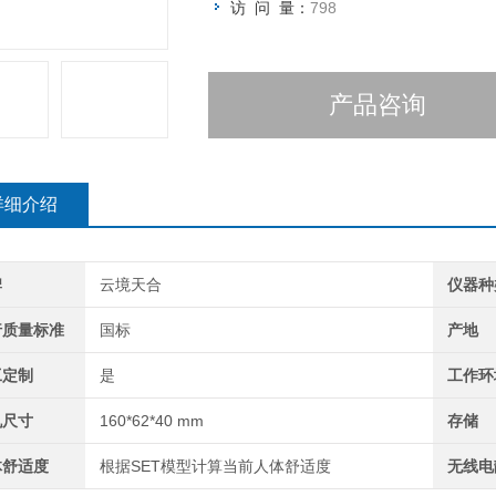
访 问 量：
798
产品咨询
详细介绍
牌
云境天合
仪器种
行质量标准
国标
产地
工定制
是
工作环
机尺寸
160*62*40 mm
存储
体舒适度
根据SET模型计算当前人体舒适度
无线电