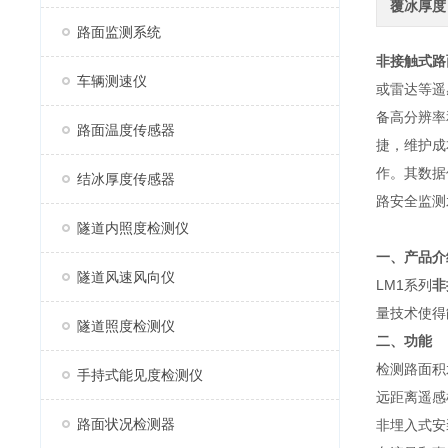
覆冰厚度
路面监测系统
非接触式路
车辆测速仪
或雷达等遥
备高分辨率
路面温度传感器
捷，维护成
作。其数据
结冰厚度传感器
路安全监测
隧道内照度检测仪
一、产品介
隧道风速风向仪
LM1系列
非
量技术使得
隧道照度检测仪
二、功能
检测路面积
手持式能见度检测仪
远距离遥感
路面状况检测器
非埋入式安