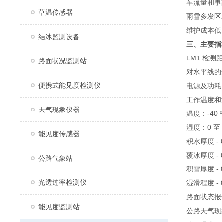
车流量和事
草温传感器
雨雪多发区
维护成本低
结冰监测设备
三、主要指
LM1 检测
路面状况监测站
对水平线的安
便携式能见度检测仪
电源及功耗 D
工作温度和
天气现象仪器
温度：-40 º
湿度：0 至 
能见度传感器
积水厚度 - 0
覆冰厚度 - 
公路气象站
积雪厚度 - 
光透过率检测仪
湿滑程度 - 
路面状态报告
能见度监测站
公路天气现