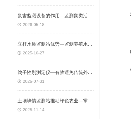
鼠害监测设备的作用—监测鼠类活动、预警鼠害风险，为科学防控提供数据支撑
2026-05-18
立杆水质监测站优势—监测养殖水体参数帮助养殖户预防疾病发生
2025-10-27
鸽子性别测定仪—有效避免传统外观判断方法因外部特征差异而导致的错误判断
2025-07-31
土壤墒情监测站推动绿色农业—掌握土壤水分状况，及时调整灌溉量和施肥量
2025-11-14