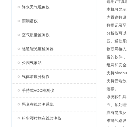
选用7寸真
降水天气现象仪
本机可显示
内置参数设
雨滴谱仪
数据记录至少
分析仪可以
空气质量监测仪
四、通信系
隧道能见度检测器
物联网接入
富的软件，以
公园气象站
组网和安全
支持Mod
气体浓度分析仪
支持云端数
连接。
手持式VOC检测仪
系统软件具
恶臭在线监测系统
五、预处理
具有昆虫及
粉尘颗粒物在线监测仪
准确气路设