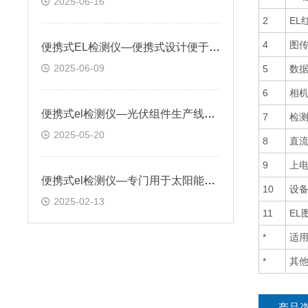
2025-06-16
2
EL
4
图
便携式EL检测仪—便携式设计便于携带至现场，无需拆卸组件即可检测
2025-06-09
5
数据
6
相
便携式el检测仪—光伏组件生产线上实时检测缺陷，降低次品率，提升产品质量
7
检
2025-05-20
8
直
9
上
便携式el检测仪—专门用于太阳能光伏组件内部缺陷检测的设备
10
设
2025-02-13
11
EL
*
适
*
其
产品