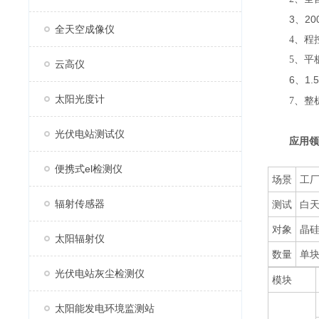
3、20
全天空成像仪
4、程
5、平
云高仪
6、1.5
太阳光度计
7、整
光伏电站测试仪
应用领
便携式el检测仪
场景
工
辐射传感器
测试
白
对象
晶
太阳辐射仪
数量
单
光伏电站灰尘检测仪
模块
太阳能发电环境监测站