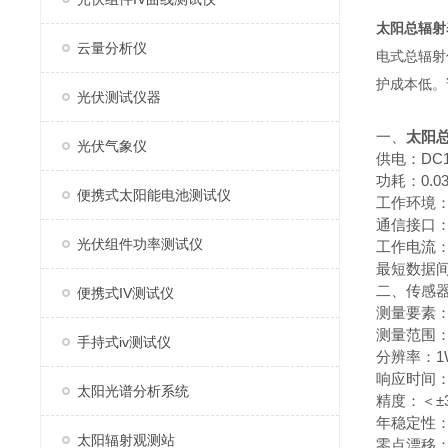
太阳总辐射
云量分析仪
电式总辐射
护成本低。
光伏测试仪器
一、
太阳
光伏气象仪
供电：DC1
功耗：0.0
便携式太阳能电池测试仪
工作环境：-
通信接口：R
光伏组件功率测试仪
工作电流：
最短数据间
二、传感
便携式IV测试仪
测量要素
测量范围：0
手持式iv测试仪
分辨率：1W
响应时间：
太阳光谱分析系统
精度：＜±
年稳定性：
太阳辐射观测站
零点漂移：≤