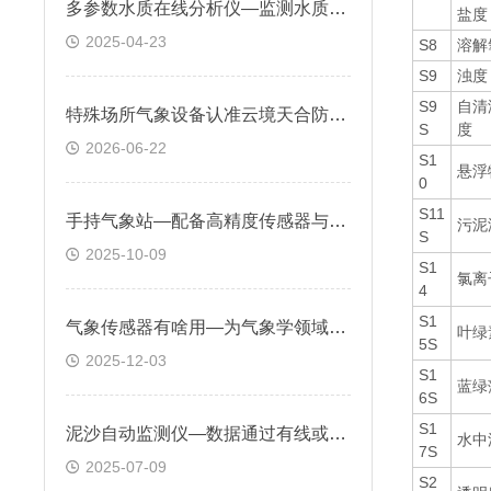
多参数水质在线分析仪—监测水质环境确保养殖环境适宜，提高产量和质量
盐度
2025-04-23
S8
溶解
S9
浊度
S9
自清
特殊场所气象设备认准云境天合防爆气象站！守护石化/煤矿/危化仓储安全运行
S
度
2026-06-22
S1
悬浮
0
S11
手持气象站—配备高精度传感器与显示屏，支持数据实时显示与存储
污泥
S
2025-10-09
S1
氯离
4
S1
气象传感器有啥用—为气象学领域提供同步监测多种气象要素的能力
叶绿
5S
2025-12-03
S1
蓝绿
6S
S1
泥沙自动监测仪—数据通过有线或无线方式传输，便于远程监控与分析
水中
7S
2025-07-09
S2