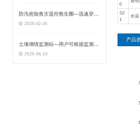
透明
0
S2
防汛抢险救灾遥控救生圈—迅速穿越复杂的水域环境，精准抵达被困人员身边
水温
1
2025-02-26
产品
土壤墒情监测站—用户可根据监测数据，科学制定灌溉计划
2025-06-13