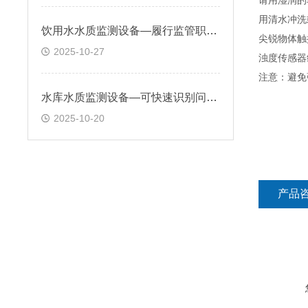
请用湿润的
用清水冲洗
饮用水水质监测设备—履行监管职责，推动整个二次供水行业健康、规范地发展
尖锐物体触
2025-10-27
浊度传感器
注意：避免
水库水质监测设备—可快速识别问题并触发警报，让管理部门及时采取措施
2025-10-20
产品