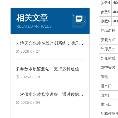
参数4
40
参数5
40
相关文章
参数6
40
RELATED ARTICLES
产品名称
安装方式
云境天合水质在线监测系统：满足室内泳池水质管控需求，守护泳客健康安全
外形尺寸
2026-07-27
外壳材质
防护等级
多参数水质监测站—支持多种通信方式，可实现数据的远程传输和实时监控
供电
2025-08-18
进水口
二次供水水质监测设备：通过数据分析预测水质趋势，为水质管理提供科学依据
出水口
2025-03-04
排污口
配套传感