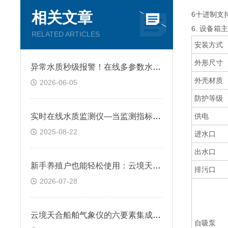
相关文章
6十进制支
6. 设备箱
RELATED ARTICLES
安装方式
外形尺寸
异常水质秒级报警！在线多参数水质监测系统智能超标预警与风险防控
外壳材质
2026-06-05
防护等级
实时在线水质监测仪—当监测指标超标时，系统可自动触发报警机制
供电
2025-08-22
进水口
出水口
新手养殖户也能轻松使用：云境天合手持水产养殖检测仪器辅助科学投喂调水
排污口
2026-07-28
云境天合船舶气象仪的六要素集成省布线适配全类型船舶安装
自吸泵